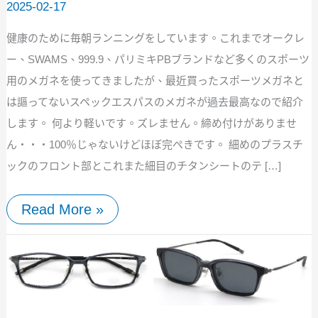
2025-02-17
か
も
健康のために毎朝ランニングをしています。これまでオークレ
ー、SWAMS、999.9、パリミキPBブランドなど多くのスポーツ
用のメガネを使ってきましたが、最近買ったスポーツメガネと
は謳ってないスペックエスパスのメガネが過去最高なので紹介
します。 何より軽いです。ズレません。締め付けがありませ
ん・・・100％じゃないけどほぼ完ぺきです。 細めのプラスチ
ックのフロント部とこれまた細目のチタンシートのテ […]
Read More »
ク
リ
ッ
プ
オ
ン