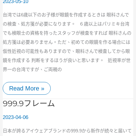
2023-05-10
メ
ガ
台湾では6歳以下のお子様が眼鏡を作成するときは 眼科さんで
ネ
の検査、処方箋が必要になります。 ６歳以上はパリミキ台湾
でも検眼士の資格を持ったスタッフが検査をすれば 眼科さんの
処方箋は必要ありません。ただ、初めての眼鏡を作る場合には
仮性近視の可能性もありますので、眼科さんで検査してから眼
鏡を作成する 判断をするほうが良いと思います。 近視率が世
界一の台湾ですが、ご両親の
Read More »
999.9
999.9フレーム
フ
レ
2023-04-06
ー
ム
日本が誇るアイウェアブランドの999.9から新作が続々と届いて