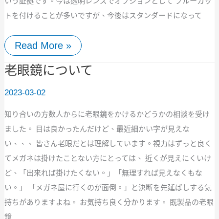
いう証拠です。今は透明レンズでオプションとして ブルーカッ
トを付けることが多いですが、今後はスタンダードになって
Read More »
老
老眼鏡について
眼
鏡
2023-03-02
に
つ
知り合いの方数人からに老眼鏡をかけるかどうかの相談を受け
い
て
ました。 目は良かったんだけど、最近細かい字が見えな
い、、、 皆さん老眼だとは理解しています。視力はずっと良く
てメガネは掛けたことない方にとっては、 近くが見えにくいけ
ど、「出来れば掛けたくない。」「無理すれば見えなくもな
い。」 「メガネ屋に行くのが面倒。」と決断を先延ばしする気
持ちがありますよね。 お気持ち良く分かります。 既製品の老眼
鏡