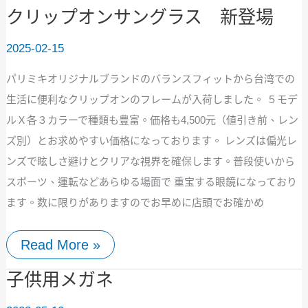
サ
クリップオンサングラス 新登場
ン
グ
ラ
2025-02-15
ス
新
パリミキオリジナルブランドのバランスフィットから台湾での
登
生活に便利なクリップオンのフレームが入荷しました。 ５モデ
場
ルＸ各３カラーで種類も豊富。価格も4,500元（値引き前、レン
ズ別）とお求めやすい価格になっております。 レンズは偏光レ
ンズで眩しさ避けとクリアな視界を確保します。普段使いから
スポーツ、運転などあらゆる場面で 重宝する眼鏡になっており
ます。数に限りがありますのでお早めに店頭でお確かめ
Read More »
子
子供用メガネ
供
用