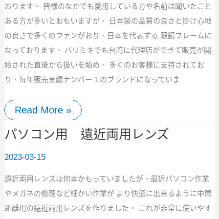
おります。 皆様のなかでも愛用している方や名前は聞いたこと
ある方が多いとおもいますが、 日本製の品質の良さと掛け心地
の良さで多くのファンがおり、日本を代表する 眼鏡フレームに
なっております。 パリミキでも台湾に代理店ができて販売が開
始された直後から扱いを始め、 多くのお客様に支持されてお
り、毎年販売実績ナンバー１のブランドになっていま
Read More »
パ
パソコン用 遠近両用レンズ
ソ
コ
2023-03-15
ン
用
遠近両用レンズは何本かもっていましたが、最近パソコン作業
遠
近
やメガネの修理など細かい作業が より快適に出来るように中間
両
距離用の遠近両用レンズを作りました。 これが非常に使いやす
用