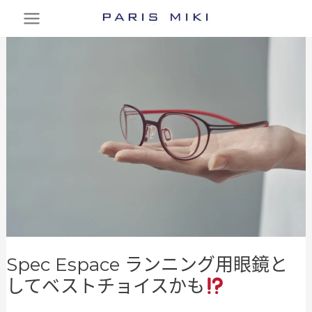
跳
至
Spec
Espace
主
ラ
要
ン
ニ
內
ン
グ
容
用
眼
鏡
と
し
て
ベ
ス
ト
Spec Espace ランニング用眼鏡と
チ
ョ
してベストチョイスかも
イ
ス