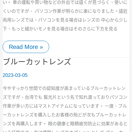
レ
い。 車の運転や買い物などの外出では遠くが見づらく、使いに
ン
くいのですが、 パソコン作業が明らかに楽になりました。遠近
ズ
両用レンズでは、パソコンを見る場合はレンズの 中心から少し
下、もっと細かいモノを見る場合はそのさらに下方を見る
Read More »
ブ
ブルーカットレンズ
ル
ー
2023-03-05
カ
ッ
今やすっかり世間での認知度が高まっているブルーカットレン
ト
レ
ズですが、台湾でも 藍光片という名で知れ渡っておりパソコン
ン
作業が多い方にはマストアイテムになっています。 一度、ブル
ズ
ーカットレンズを購入したお客様の殆どが次もブルーカットレ
ンズを再購入します。 眼の健康と眼精疲労防止に効果があると