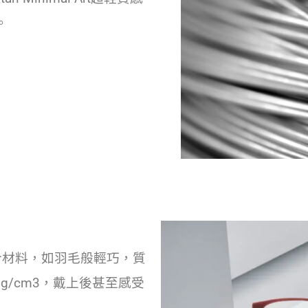
。
】
合物複合材料，如羽毛般輕巧，質
g/cm3，戴上後甚至感受