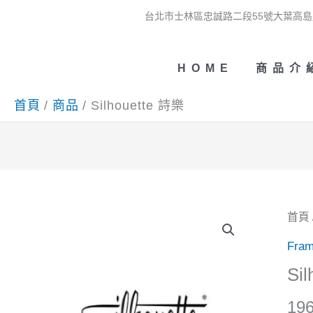
跳
台北市士林區忠誠路二段55號大葉高島
至
主
HOME
商品介
要
首頁
商品
Silhouette 詩樂
內
容
首頁
Fra
Si
1